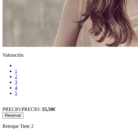
Valoración
1
2
3
4
5
PRECIO:
PRECIO:
55,50€
Retoque Tinte 2