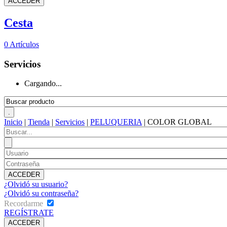
Cesta
0
Artículos
Servicios
Cargando...
Inicio
|
Tienda
|
Servicios
|
PELUQUERIA
|
COLOR GLOBAL
¿Olvidó su usuario?
¿Olvidó su contraseña?
Recordarme
REGÍSTRATE