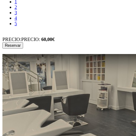
1
2
3
4
5
PRECIO:
PRECIO:
60,00€